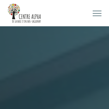
Qui sommes-nous
Cours et ateliers
Événements
À lire et à voir
Contactez-nous