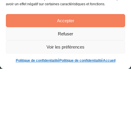
avoir un effet négatif sur certaines caractéristiques et fonctions.
Accepter
Refuser
Voir les préférences
Politique de confidentialité
Politique de confidentialité
Accueil
Qui sommes-nous?
Le Centre Alpha est un lieu d’apprentissage et de
développement personnel dédié à l’épanouissement
des adultes. Depuis notre création, nous nous